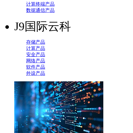
计算终端产品
数据通信产品
J9国际云科
存储产品
计算产品
安全产品
网络产品
软件产品
外设产品