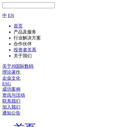
中
EN
首页
产品及服务
行业解决方案
合作伙伴
投资者关系
关于我们
关于J9国际数码
理论著作
企业文化
ESG
成功案例
资讯与活动
联系我们
加入我们
通知公告