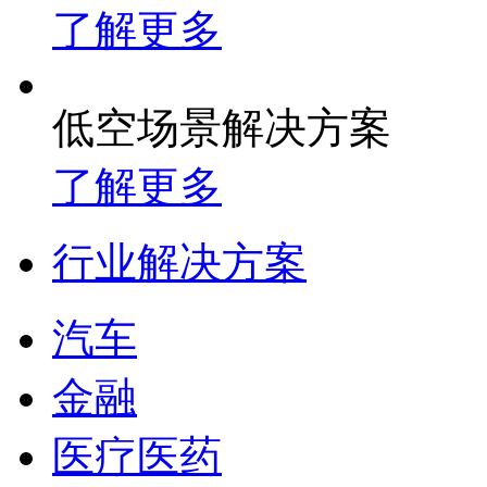
了解更多
低空场景解决方案
了解更多
行业解决方案
汽车
金融
医疗医药