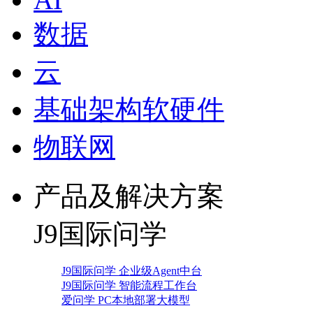
数据
云
基础架构软硬件
物联网
产品及解决方案
J9国际问学
J9国际问学 企业级Agent中台
J9国际问学 智能流程工作台
爱问学 PC本地部署大模型