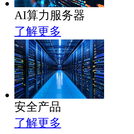
AI算力服务器
了解更多
安全产品
了解更多