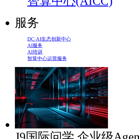
智算中心(AICC)
服务
DC·AI生态创新中心
AI服务
AI培训
智算中心运营服务
J9国际问学 企业级Age