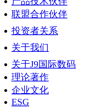
产品技术伙伴
联盟合作伙伴
投资者关系
关于我们
关于J9国际数码
理论著作
企业文化
ESG