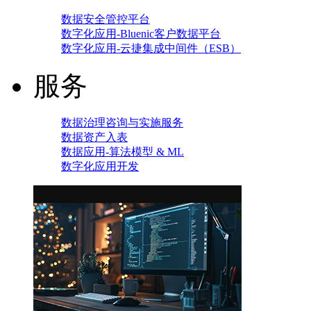
数据安全管控平台
数字化应用-Bluenic客户数据平台
数字化应用-云捷集成中间件（ESB）
服务
数据治理咨询与实施服务
数据资产入表
数据应用-算法模型 & ML
数字化应用开发