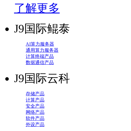
了解更多
J9国际鲲泰
AI算力服务器
通用算力服务器
计算终端产品
数据通信产品
J9国际云科
存储产品
计算产品
安全产品
网络产品
软件产品
外设产品