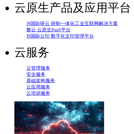
云原生产品及应用平台
J9国际研云 研制一体化工业互联网解决方案
磐云 云原生PaaS平台
J9国际云印 数字化文印管理平台
云服务
云管理服务
安全服务
基础架构服务
云应用服务
云培训服务