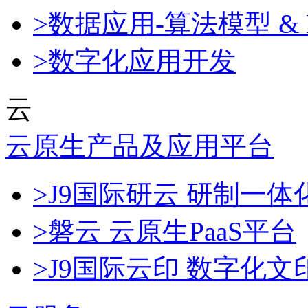
>数据应用-算法模型 & 
>数字化应用开发
云
云原生产品及应用平台
>J9国际研云 研制一
>磐云 云原生PaaS平台
>J9国际云印 数字化