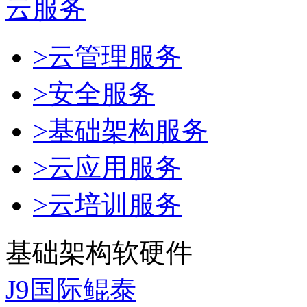
云服务
>云管理服务
>安全服务
>基础架构服务
>云应用服务
>云培训服务
基础架构软硬件
J9国际鲲泰