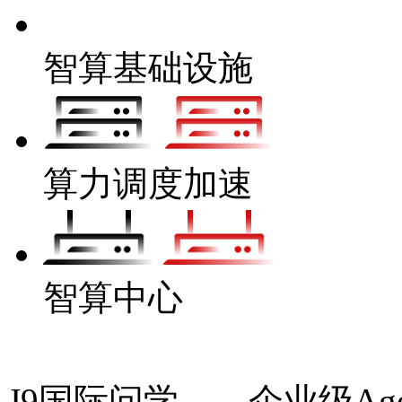
智算基础设施
算力调度加速
智算中心
J9国际问学——企业级Age