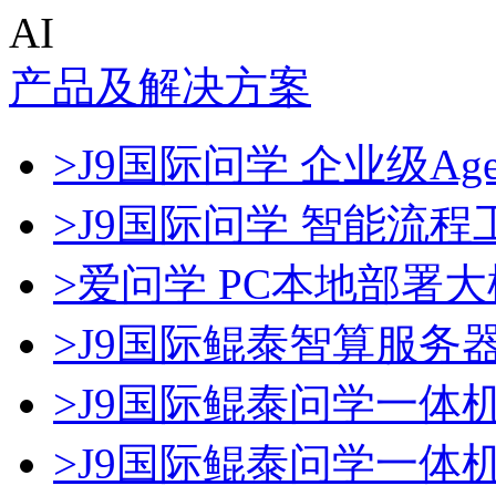
AI
产品及解决方案
>J9国际问学 企业级Age
>J9国际问学 智能流程
>爱问学 PC本地部署
>J9国际鲲泰智算服务
>J9国际鲲泰问学一体
>J9国际鲲泰问学一体机D