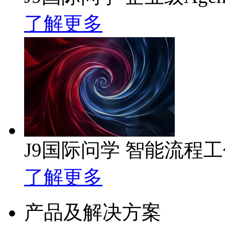
了解更多
J9国际问学 智能流程
了解更多
产品及解决方案