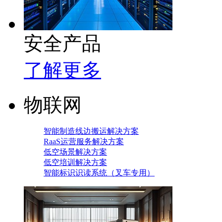
安全产品
了解更多
物联网
智能制造线边搬运解决方案
RaaS运营服务解决方案
低空场景解决方案
低空培训解决方案
智能标识识读系统（叉车专用）