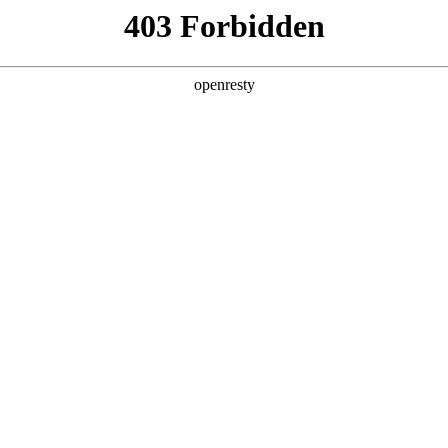
产品及服务
行业解决方案
合作伙伴
投资者关系
服务器
通用算力服务器
计算终端产品
数据